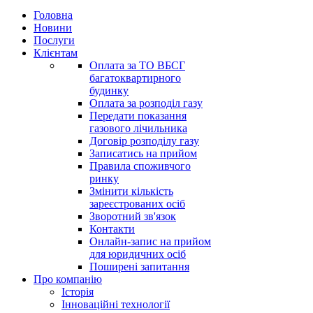
Головна
Новини
Послуги
Клієнтам
Оплата за ТО ВБСГ
багатоквартирного
будинку
Оплата за розподіл газу
Передати показання
газового лічильника
Договір розподілу газу
Записатись на прийом
Правила споживчого
ринку
Змінити кількість
зареєстрованих осіб
Зворотний зв'язок
Контакти
Онлайн-запис на прийом
для юридичних осіб
Поширені запитання
Про компанію
Історія
Інноваційні технології