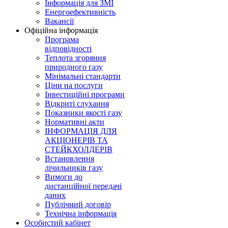
Інформація для ЗМІ
Енергоефективність
Вакансії
Офіційна інформація
Програма
відповідності
Теплота згоряння
природного газу
Мінімальні стандарти
Ціни на послуги
Інвестиційні програми
Відкриті слухання
Показники якості газу
Нормативні акти
ІНФОРМАЦІЯ ДЛЯ
АКЦІОНЕРІВ ТА
СТЕЙКХОЛДЕРІВ
Встановлення
лічильників газу
Вимоги до
дистанційної передачі
даних
Публічний договір
Технічна інформація
Особистий кабінет