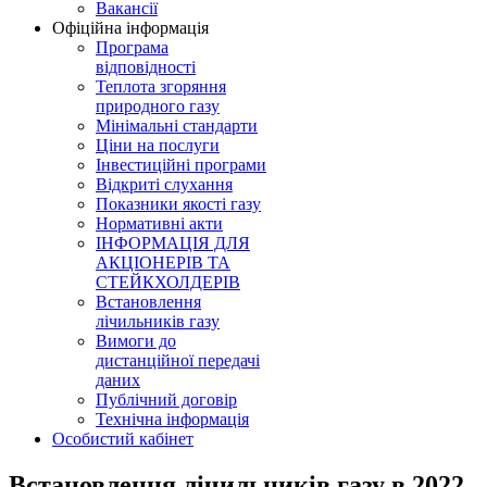
Вакансії
Офіційна інформація
Програма
відповідності
Теплота згоряння
природного газу
Мінімальні стандарти
Ціни на послуги
Інвестиційні програми
Відкриті слухання
Показники якості газу
Нормативні акти
ІНФОРМАЦІЯ ДЛЯ
АКЦІОНЕРІВ ТА
СТЕЙКХОЛДЕРІВ
Встановлення
лічильників газу
Вимоги до
дистанційної передачі
даних
Публічний договір
Технічна інформація
Особистий кабінет
Встановлення лічильників газу в 2022