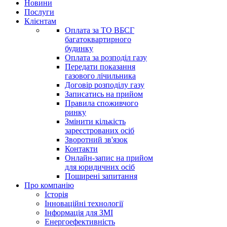
Новини
Послуги
Клієнтам
Оплата за ТО ВБСГ
багатоквартирного
будинку
Оплата за розподіл газу
Передати показання
газового лічильника
Договір розподілу газу
Записатись на прийом
Правила споживчого
ринку
Змінити кількість
зареєстрованих осіб
Зворотний зв'язок
Контакти
Онлайн-запис на прийом
для юридичних осіб
Поширені запитання
Про компанію
Історія
Інноваційні технології
Інформація для ЗМІ
Енергоефективність