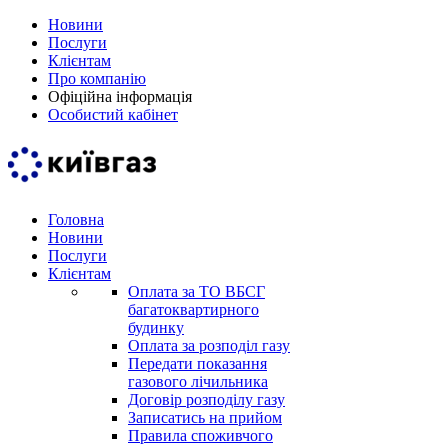
Новини
Послуги
Клієнтам
Про компанію
Офіційна інформація
Особистий кабінет
Головна
Новини
Послуги
Клієнтам
Оплата за ТО ВБСГ
багатоквартирного
будинку
Оплата за розподіл газу
Передати показання
газового лічильника
Договір розподілу газу
Записатись на прийом
Правила споживчого