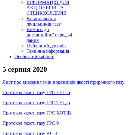
ІНФОРМАЦІЯ ДЛЯ
АКЦІОНЕРІВ ТА
СТЕЙКХОЛДЕРІВ
Встановлення
лічильників газу
Вимоги до
дистанційної передачі
даних
Публічний договір
Технічна інформація
Особистий кабінет
5 серпня 2020
Лист про внесення змін показників якості природного газу
Протокол якості газу ГРС ТЕЦ-6
Протокол якості газу ГРС ТЕЦ-5
Протокол якості газу ГРС ХОТІВ
Протокол якості газу ГРС 9
Протокол якості газу KC-3