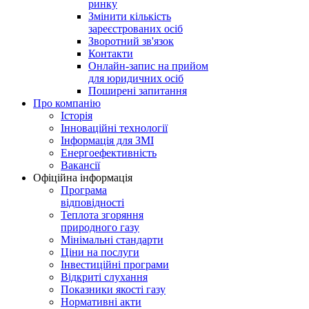
ринку
Змінити кількість
зареєстрованих осіб
Зворотний зв'язок
Контакти
Онлайн-запис на прийом
для юридичних осіб
Поширені запитання
Про компанію
Історія
Інноваційні технології
Інформація для ЗМІ
Енергоефективність
Вакансії
Офіційна інформація
Програма
відповідності
Теплота згоряння
природного газу
Мінімальні стандарти
Ціни на послуги
Інвестиційні програми
Відкриті слухання
Показники якості газу
Нормативні акти