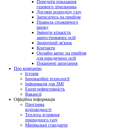
Передати показання
газового лічильника
Договір розподілу газу
Записатись на прийом
Правила споживчого
ринку
Змінити кількість
зареєстрованих осіб
Зворотний зв'язок
Контакти
Онлайн-запис на прийом
для юридичних осіб
Поширені запитання
Про компанію
Історія
Інноваційні технології
Інформація для ЗМІ
Енергоефективність
Вакансії
Офіційна інформація
Програма
відповідності
Теплота згоряння
природного газу
Мінімальні стандарти