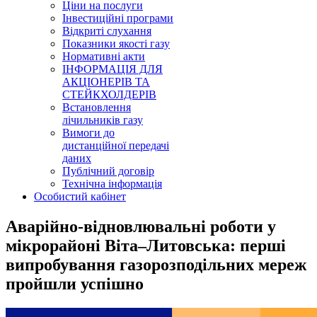
Ціни на послуги
Інвестиційні програми
Відкриті слухання
Показники якості газу
Нормативні акти
ІНФОРМАЦІЯ ДЛЯ
АКЦІОНЕРІВ ТА
СТЕЙКХОЛДЕРІВ
Встановлення
лічильників газу
Вимоги до
дистанційної передачі
даних
Публічний договір
Технічна інформація
Особистий кабінет
Аварійно-відновлювальні роботи у
мікрорайоні Віта–Литовська: перші
випробування газорозподільних мереж
пройшли успішно