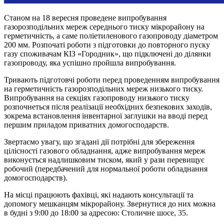
Станом на 18 вересня проведене випробування
газорозподільних мереж середнього тиску мікрорайону на
герметичність, а саме поліетиленового газопроводу діаметром
200 мм. Розпочаті роботи з підготовки до повторного пуску
газу споживачам КІЗ «Городник», що підключені до ділянки
газопроводу, яка успішно пройшла випробування.
Тривають підготовчі роботи перед проведенням випробування
на герметичність газорозподільних мереж низького тиску.
Випробування на секціях газопроводу низького тиску
розпочнеться після реалізації необхідних безпекових заходів,
зокрема встановлення інвентарної заглушки на вводі перед
першим приладом приватних домогосподарств.
Звертаємо увагу, що згадані дії потрібні для збереження
цілісності газового обладнання, адже випробування мереж
виконується надлишковим тиском, який у рази перевищує
робочий (передбачений для нормальної роботи обладнання
домогосподарств).
На місці працюють фахівці, які надають консультації та
допомогу мешканцям мікрорайону. Звернутися до них можна
в будні з 9:00 до 18:00 за адресою: Столичне шосе, 35.